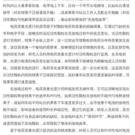
时间内让大量乘客快速、有序地上下车，任何一个环节出现拥堵，比如站台通道
狭窄（对应锂离子迁移通道不畅），或者乘客与站台工作人员配合不顺畅（对应
活性颗粒与电解液界面反应迟缓），都会影响整体的“充放电效率”。
电荷质量光度计的原理基于对颗粒电荷和质量的精确测量。它通过巧妙的光
学和电学手段，能够实时追踪活性颗粒在充放电过程中的状态变化。当活性颗粒
进行充电时，锂离子会嵌入其中，这一过程会导致颗粒的电荷分布和质量发生改
变，该仪器就像一个敏锐的观察者，能够捕捉到这些细微的变化。以某款新型电
池的研发为例，研究人员利用电荷质量光度计对活性颗粒进行监测。在充电初
期，光度计检测到电荷变化较为迅速，表明锂离子能够较为顺畅地进入活性颗
粒。但随着充电的进行，电荷变化速率逐渐放缓，进一步分析发现，这是因为部
分活性颗粒内部的锂离子迁移路径受阻，就好像车站里某些通道被临时堵塞，导
致乘客通行速度减慢。
在放电过程中，电荷质量光度计同样能发挥关键作用。它可以清晰地呈现出
活性颗粒释放锂离子的速率和均匀性。如果活性颗粒在放电时不能均匀地释放锂
离子，就如同车站不同站台的乘客下车速度差异过大，会导致整个电池的放电性
能不稳定，影响设备的使用时长和稳定性。通过它的监测，研发人员发现，某些
活性颗粒由于自身晶体结构的缺陷，在放电时成为了“薄弱环节”，释放锂离子的
速度明显低于其他颗粒，从而限制了整体的放电效率。
基于电荷质量光度计提供的这些精准数据，科研人员可以有针对性地对电池