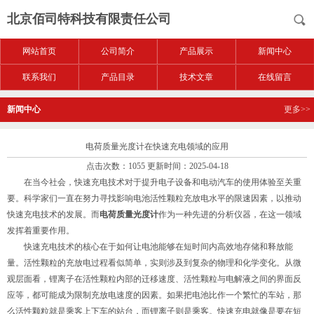
北京佰司特科技有限责任公司
网站首页
公司简介
产品展示
新闻中心
联系我们
产品目录
技术文章
在线留言
新闻中心
更多>>
电荷质量光度计在快速充电领域的应用
点击次数：1055 更新时间：2025-04-18
在当今社会，快速充电技术对于提升电子设备和电动汽车的使用体验至关重
要。科学家们一直在努力寻找影响电池活性颗粒充放电水平的限速因素，以推动
快速充电技术的发展。而
电荷质量光度计
作为一种先进的分析仪器，在这一领域
发挥着重要作用。
快速充电技术的核心在于如何让电池能够在短时间内高效地存储和释放能
量。活性颗粒的充放电过程看似简单，实则涉及到复杂的物理和化学变化。从微
观层面看，锂离子在活性颗粒内部的迁移速度、活性颗粒与电解液之间的界面反
应等，都可能成为限制充放电速度的因素。如果把电池比作一个繁忙的车站，那
么活性颗粒就是乘客上下车的站台，而锂离子则是乘客。快速充电就像是要在短