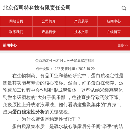
北京佰司特科技有限责任公司
网站首页
公司简介
产品展示
新闻中心
联系我们
产品目录
技术文章
在线留言
新闻中心
更多>>
蛋白稳定性分析时大分子聚集状态解析
点击次数：1262 更新时间：2025-10-20
在生物制药、食品工业和基础研究中，蛋白质稳定性是
衡量其功能与寿命的核心指标。然而，许多蛋白在储存、运
输或加工过程中会“抱团”形成聚集体，这些从纳米级寡聚体
到微米级颗粒的“大分子俱乐部”，往往直接导致药效下降、
免疫原性上升或溶液浑浊。如何看清这些聚集体的“真身”，
成为
蛋白稳定性分析
的关键战役。
一、为什么聚集是稳定性“红灯”？
蛋白质聚集本质上是疏水核心暴露后分子间“牵手”的结