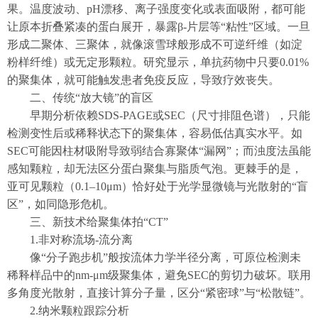
果。温度波动、pH漂移、离子强度变化或表面吸附，都可能
让原本折叠紧凑的蛋白展开，暴露β-片层等“粘性”区域。一旦
形成二聚体、三聚体，就像滚雪球般形成不可逆纤维（如淀
粉样纤维）或无定形颗粒。研究显示，单抗药物中只要0.01%
的聚集体，就可能触发患者免疫反应，导致疗效丧失。
二、传统“放大镜”的盲区
早期分析依赖SDS-PAGE或SEC（尺寸排阻色谱），只能
检测变性后或稀释状态下的聚集体，容易低估真实水平。如
SEC可能因柱材吸附导致弱结合寡聚体“漏网”；而浊度法虽能
感知颗粒，却无法区分蛋白聚集与脂质气泡。更棘手的是，
亚可见颗粒（0.1–10μm）恰好处于光学显微镜与光散射的“盲
区”，如同隐形危机。
三、新技术给聚集体拍“CT”
1.非对称流场-流分离
像“分子跑步机”般按流体力学半径分离，可原位检测未
稀释样品中的nm-μm级聚集体，避免SEC的剪切力破坏。联用
多角度光散射，直接计算分子量，区分“紧密球”与“松散链”。
2.纳米颗粒跟踪分析