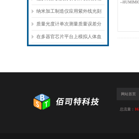
概况
纳米加工制造仪应用紫外线光刻
的原理解读
质量光度计单次测量质量误差分
析
在多器官芯片平台上模拟人体血
管系统研究总结
网站首页
总流量：
16